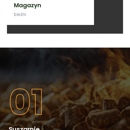
Magazyn
bieżni
01
Suszarnie