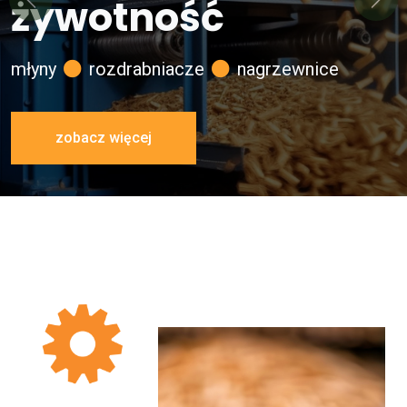
żywotność
Previous
Next
młyny
rozdrabniacze
nagrzewnice
zobacz więcej