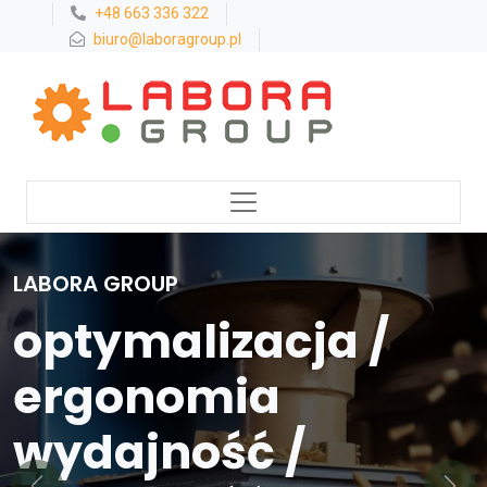
+48 663 336 322
biuro@laboragroup.pl
LABORA GROUP
optymalizacja /
ergonomia
wydajność /