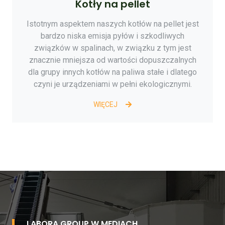
Kotły na pellet
Istotnym aspektem naszych kotłów na pellet jest
bardzo niska emisja pyłów i szkodliwych
związków w spalinach, w związku z tym jest
znacznie mniejsza od wartości dopuszczalnych
dla grupy innych kotłów na paliwa stałe i dlatego
czyni je urządzeniami w pełni ekologicznymi.
WIĘCEJ
LABORA GROUP W MEDIACH