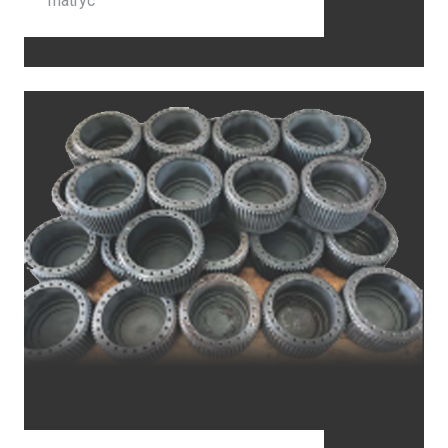
matryc