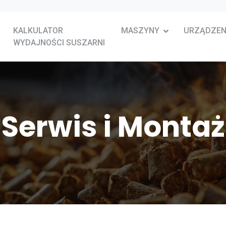
KALKULATOR
MASZYNY
URZĄDZEN
WYDAJNOŚCI SUSZARNI
Serwis i Montaż