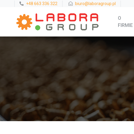
+48 663 336 322
biuro@laboragroup.pl
O
FIRMIE